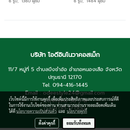
8 รูป, 1380 ผู้ชม
8 รูป, 1484 ผู้ชม
บริษัท โอดีอินโนวาคอสเม็ก
11/7 หมู่ที่ 5 ตำบลบึงชำอ้อ อำเภอหนองเสือ จังหวัด
ปทุมธานี 12170
Tel. 094-416-1445
Email : odeestyle24@gmail.com
เว็บไซต์นี้มีการใช้งานคุกกี้ เพื่อเพิ่มประสิทธิภาพและประสบการณ์ที่ดี
เวลาทำการ วัน จ-ส
ในการใช้งานเว็บไซต์ของท่าน ท่านสามารถอ่านรายละเอียดเพิ่มเติม
เวลา9.00-17.00น.
ได้ที่
นโยบายความเป็นส่วนตัว
และ
นโยบายคุกกี้
ตั้งค่าคุกกี้
ยอมรับทั้งหมด