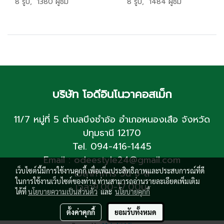
8 รูป, 1380 ผู้ชม
8 รูป, 1484 ผู้ชม
บริษัท โอดีอินโนวาคอสเม็ก
11/7 หมู่ที่ 5 ตำบลบึงชำอ้อ อำเภอหนองเสือ จังหวัด
ปทุมธานี 12170
Tel. 094-416-1445
Email : odeestyle24@gmail.com
เว็บไซต์นี้มีการใช้งานคุกกี้ เพื่อเพิ่มประสิทธิภาพและประสบการณ์ที่ดี
เวลาทำการ วัน จ-ส
ในการใช้งานเว็บไซต์ของท่าน ท่านสามารถอ่านรายละเอียดเพิ่มเติม
เวลา9.00-17.00น.
ได้ที่
นโยบายความเป็นส่วนตัว
และ
นโยบายคุกกี้
ตั้งค่าคุกกี้
ยอมรับทั้งหมด