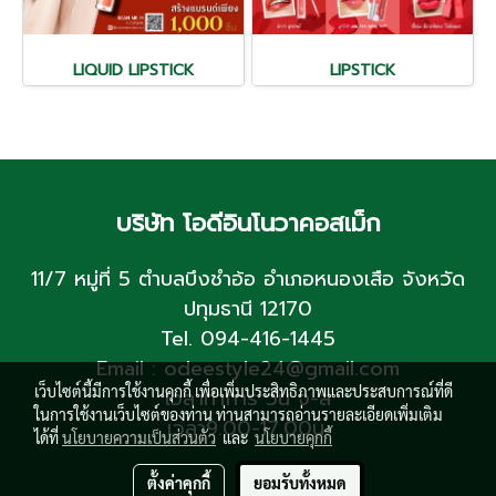
LIQUID LIPSTICK
LIPSTICK
บริษัท โอดีอินโนวาคอสเม็ก
11/7 หมู่ที่ 5 ตำบลบึงชำอ้อ อำเภอหนองเสือ จังหวัด
ปทุมธานี 12170
Tel. 094-416-1445
Email : odeestyle24@gmail.com
เว็บไซต์นี้มีการใช้งานคุกกี้ เพื่อเพิ่มประสิทธิภาพและประสบการณ์ที่ดี
เวลาทำการ วัน จ-ส
ในการใช้งานเว็บไซต์ของท่าน ท่านสามารถอ่านรายละเอียดเพิ่มเติม
เวลา9.00-17.00น.
ได้ที่
นโยบายความเป็นส่วนตัว
และ
นโยบายคุกกี้
ตั้งค่าคุกกี้
ยอมรับทั้งหมด