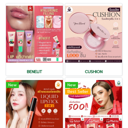
BENELIT
CUSHION
New
New
Best Seller