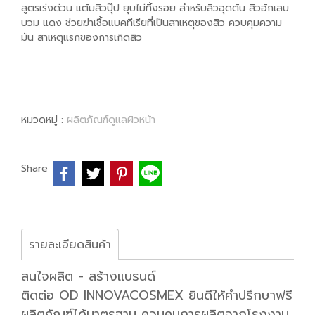
สูตรเร่งด่วน แต้มสิวปุ๊ป ยุบไม่ทิ้งรอย สำหรับสิวอุดตัน สิวอักเสบ
บวม แดง ช่วยฆ่าเชื้อแบคทีเรียที่เป็นสาเหตุของสิว ควบคุมความ
มัน สาเหตุแรกของการเกิดสิว
หมวดหมู่ :
ผลิตภัณฑ์ดูแลผิวหน้า
Share
รายละเอียดสินค้า
สนใจผลิต - สร้างแบรนด์
ติดต่อ OD INNOVACOSMEX ยินดีให้คำปรึกษาฟรี
ผลิตภัณฑ์ได้มาตรฐาน ควบคุมการผลิตจากโรงงาน