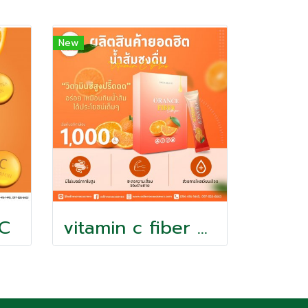
New
C
vitamin c fiber collagen