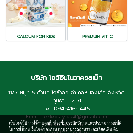
CALCIUM FOR KIDS
PREMUIN VIT C
บริษัท โอดีอินโนวาคอสเม็ก
11/7 หมู่ที่ 5 ตำบลบึงชำอ้อ อำเภอหนองเสือ จังหวัด
ปทุมธานี 12170
Tel. 094-416-1445
Email : odeestyle24@gmail.com
เว็บไซต์นี้มีการใช้งานคุกกี้ เพื่อเพิ่มประสิทธิภาพและประสบการณ์ที่ดี
เวลาทำการ วัน จ-ส
ในการใช้งานเว็บไซต์ของท่าน ท่านสามารถอ่านรายละเอียดเพิ่มเติม
เวลา9.00-17.00น.