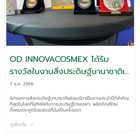
OD INNOVACOSMEX ได้รับ
รางวัลในงานสิ่งประดิษฐ์นานาชาติเจ
นีวา ครั้งที่ 48
7 ธ.ค. 2566
นิทรรศการสิ่งประดิษฐ์นานาชาติแห่งเจนีวาเป็นงานประจำปีที่สำคัญ
ที่สุดในโลกที่อุทิศให้กับการประดิษฐ์โดยเฉพาะ ผลิตภัณฑ์ใหม่
ทั้งหมดจะถูกจัดแสดงที่นั่นเป็นครั้งแรก
ดูเพิ่มเติม