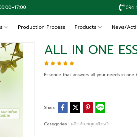
9:00–17:00
094-
Us
Production Process
Products
News/Activ
ALL IN ONE ES
Essence that answers all your needs in one b
Share
Categories :
ผลิตภัณฑ์ดูแลผิวหน้า