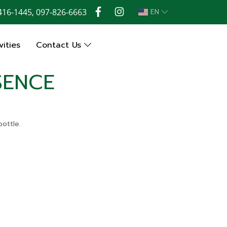
416-1445, 097-826-6663
EN
ities
Contact Us
SENCE
ottle.