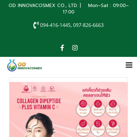
OD INNOVACOSMEX CO., LTD. | Mon–Sat : 09:00–
17:00
094-416-1445, 097-826-6663