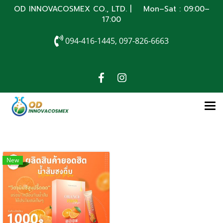
OD INNOVACOSMEX CO., LTD. | Mon–Sat : 09:00–
17:00
094-416-1445, 097-826-6663
New