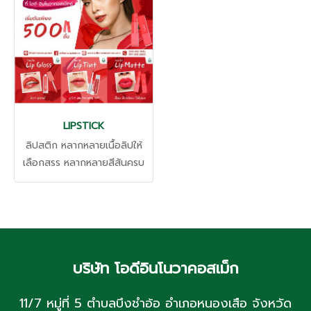
ทุกเฉดสี พร้อมสารสกัดบำรุงผิว
LIPSTICK
ลิปสติก หลากหลายเนื้อลิปให้
เลือกสรร หลากหลายสีสันครบ
ทุกเฉดสี แตกต่างไม่เหมือนใคร
พร้อมปรับปรุงสูตรไม่ตกเทรน .
Lip Matte เนื้อนุ่ม สีสวยติดทน
ไม่ติดแมส Lip Tint สุคใสๆ
แบบ Everyday look Lip Gloss
บริษัท โอดีอินโนวาคอสเม็ก
ลุคฉ่ำวาว สายฝอ สุขภาพดี .
ผลิตเครื่องสำอางกับ OD
11/7 หมู่ที่ 5 ตำบลบึงชำอ้อ อำเภอหนองเสือ จังหวัด
Inovacosmex โรงงาน