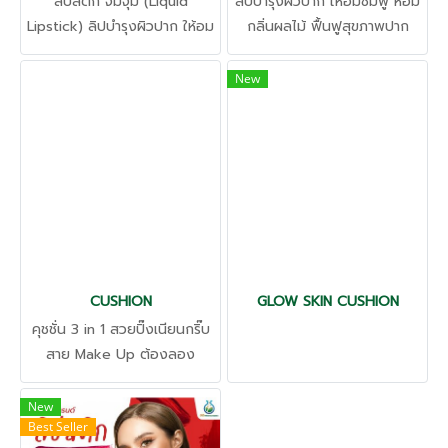
ลิปสติก จิ้มจุ่ม (Liquid
ลิปบำรุงผิวปาก ให้อมชมพู หอม
Lipstick) ลิปบำรุงผิวปาก ให้อม
กลิ่นผลไม้ ฟื้นฟูสุขภาพปาก
ชมพู หอมกลิ่นผลไม้ ฟื้นฟู
เติมเต็มร่องปาก ผลัดเซลล์ผิว
สุขภาพปาก เติมเต็มร่องปาก
เก่า แก้ปากคล้ำ
New
ผลัดเซลล์ผิวเก่า แก้ปากคล้ำ
CUSHION
GLOW SKIN CUSHION
คุชชั่น 3 in 1 สวยปิ๊งเนียนกริ๊บ
สาย Make Up ต้องลอง
บางเบาไม่ ไม่เหนอะหนะ คุมมัน
กันเหงื่อ เนียนกริ๊บ ปกปิด สิว
New
Best Seller
และริ้วรอย จุดด่างดำ ผลิตได้